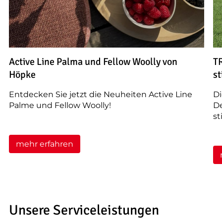
Active Line Palma und Fellow Woolly von
T
Höpke
st
Entdecken Sie jetzt die Neuheiten Active Line
D
Palme und Fellow Woolly!
De
st
mehr erfahren
Unsere Serviceleistungen