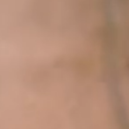
--
--