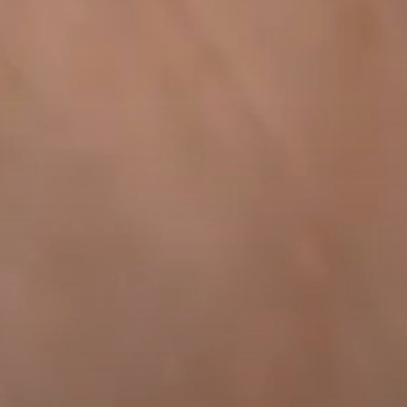
--
--