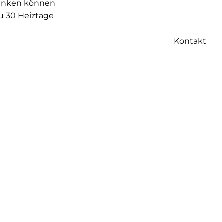
senken können
u 30 Heiztage
Kontakt
Zweifel hilft
und warten Sie
 Möbel oder
.
zienz zu
noch zu
nergie der
n, um die