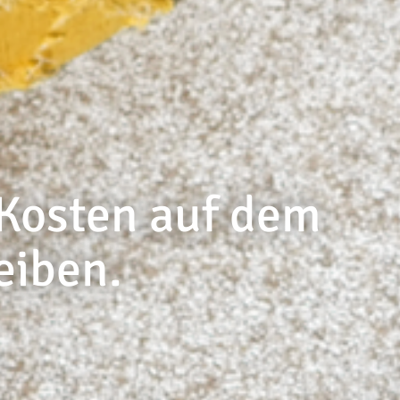
---
 Kosten auf dem
eiben.