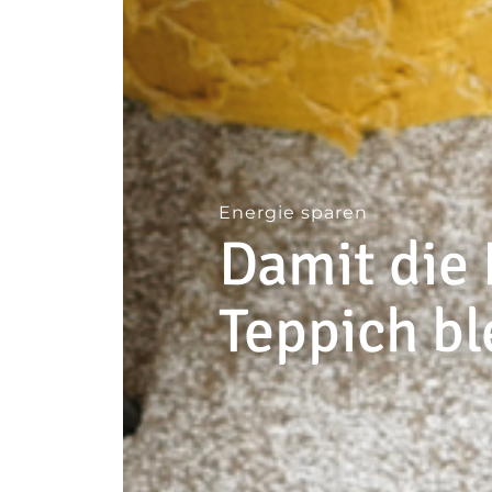
--
Energie sparen
Damit die
Teppich bl