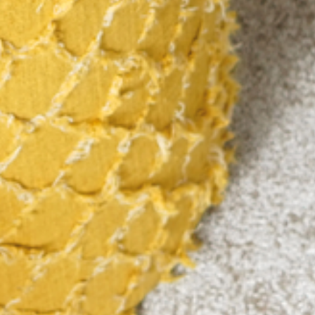
---
---