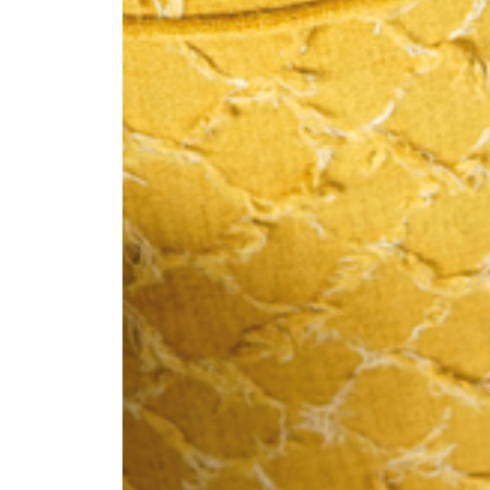
--
--