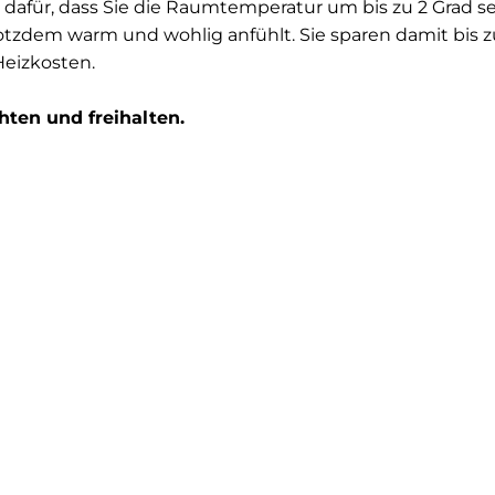
dafür, dass Sie die Raumtemperatur um bis zu 2 Grad 
otzdem warm und wohlig anfühlt. Sie sparen damit bis z
 Heizkosten.
chten und freihalten.
 Fenster oder Türen sollten Sie unbedingt abdichten. Im 
en Sie die Kerze vor ein vermeintlich undichtes Fenster 
Wenn ja, zieht’s.
hingegen freihalten: und zwar die Heizkörper. Wenn sich
fangen sie eine Menge Wärme ab und schlucken Energie
nd Tapeten kombinieren.
nliegenden Sonnenschutz ein, um die beste Energieeffi
h bis zu 10 % Ihrer Heizkosten sparen. Um die Wirkung 
lle Thermovlies-Tapeten an. Sie reflektieren die Wärmee
n Sie die Rollläden schließen und die Vorhänge zuziehe
n.