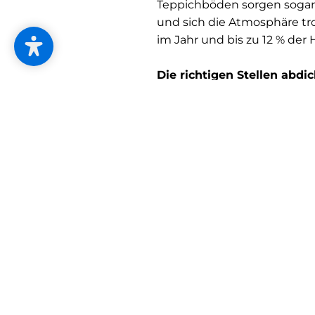
Teppichböden sorgen sogar 
und sich die Atmosphäre tr
im Jahr und bis zu 12 % der
Die richtigen Stellen abdi
Zugige Stellen wie undichte
Ihnen der Kerzentest: Stell
ab, ob die Flamme flackert. 
Andere Stellen sollten Sie 
Gardinen davor befinden, 
Sonnenschutz, Rollläden u
Planen Sie innen- und auße
erzielen. Sie können dadurc
erhöhen, bringen Sie spezie
Raumluft. Und nachts sollte
Wärme im Inneren zu halte