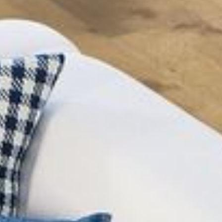
---
---