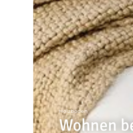
--
Holzboden
Wohnen be