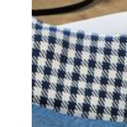
--
--