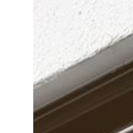
--
--