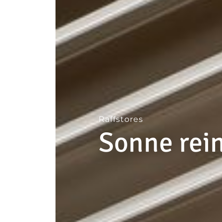
--
Raffstores
Sonne rein