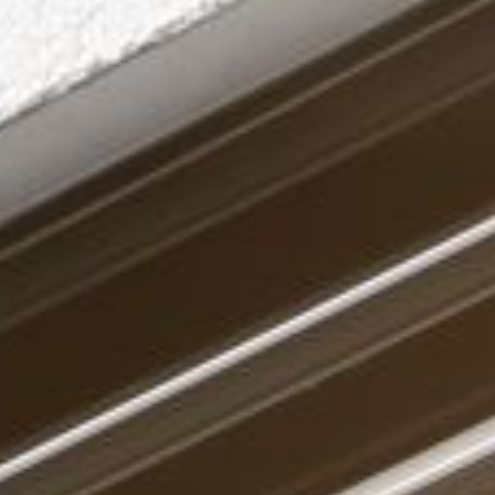
---
---