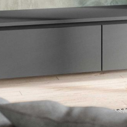
--
--