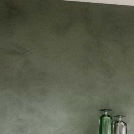
--
--