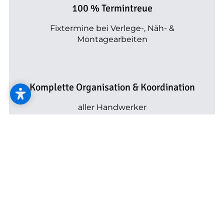
--
100 % Termintreue
Fixtermine bei Verlege-, Näh- &
Montagearbeiten
--
Komplette Organisation & Koordination
aller Handwerker
Verlässliche Fixpreise
exakte Preisauskunft noch vor Arbeitsbeginn
sowie rasche Benachrichtigung, falls sich im
Ausnahmefall noch etwas ändern sollte